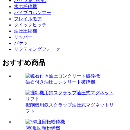
バケツをつかむ
木の粉砕機
バイブロハンマー
フレイルモア
クイックヒッチ
油圧圧縮機
リッパー
バケツ
リフティングフォーク
おすすめ商品
磁石付き油圧コンクリート破砕機
掘削機用鉄スクラップ油圧式マグネットリ
フト
360度回転粉砕機