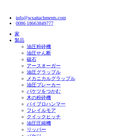
info@wxattachments.com
0086 18663849777
家
製品
油圧粉砕機
油圧せん断
磁石
アースオーガー
油圧グラップル
メカニカルグラップル
油圧ブレーカー
バケツをつかむ
木の粉砕機
バイブロハンマー
フレイルモア
クイックヒッチ
油圧圧縮機
リッパー
バケツ